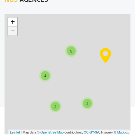
+
−
2
4
2
2
Leaflet
| Map data ©
OpenStreetMap
contributors,
CC-BY-SA
, Imagery ©
Mapbox