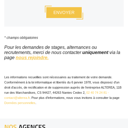
* champs obligatoires
Pour les demandes de stages, alternances ou
recrutements, merci de nous contacter
uniquement
via la
page
nous rejoindre.
Les informations recueillies sont nécessaires au traitement de votre demande.
Conformément à la loi informatique et libertés du 6 janvier 1978, vous disposez d'un
droit d'accès, de rectification et de suppression auprès de l’entreprise ALTEREA, 11B
rue des Marchandises, CS 94427, 44263 Nantes Cedex 2,
02 40 74 24 81 -
contact@alterea.fr
. Pour plus d'informations, nous vous invitons à consulter la page
Données personnelles
.
NOS
AGENCES