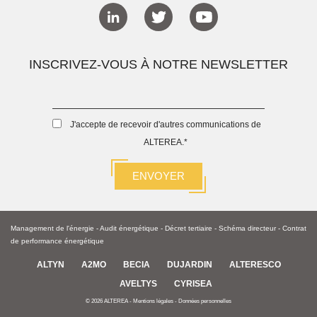
INSCRIVEZ-VOUS À NOTRE NEWSLETTER
J'accepte de recevoir d'autres communications de
ALTEREA.
*
Management de l'énergie
-
Audit énergétique
-
Décret tertiaire
-
Schéma directeur -
Contrat
de performance énergétique
ALTYN
A2MO
BECIA
DUJARDIN
ALTERESCO
AVELTYS
CYRISEA
© 2026 ALTEREA -
Mentions légales
-
Données personnelles