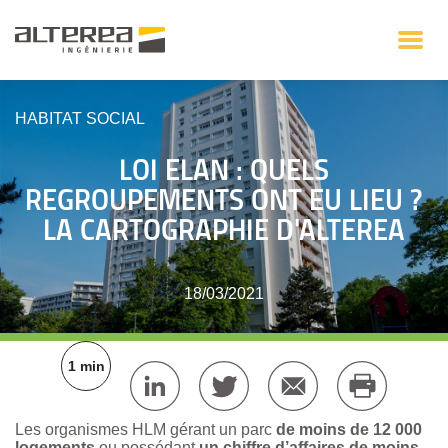
HABITAT SOCIAL
LOI ELAN : QUELS
REGROUPEMENTS ONT EU LIEU ?
LA CARTOGRAPHIE D'ALTEREA
18/03/2021
1 min
Les organismes HLM gérant un parc
de moins de 12 000
logements
ou possédant
un chiffre d’affaires de moins