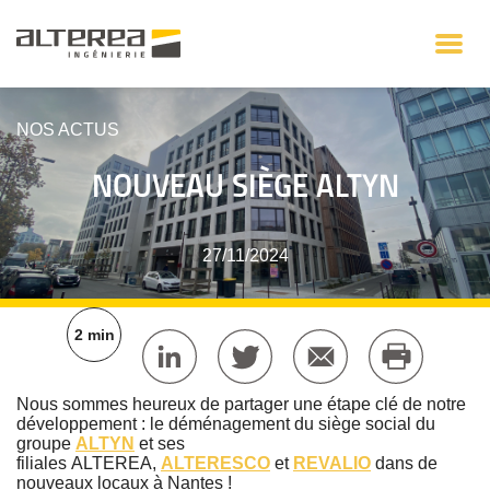
NOS ACTUS
NOUVEAU SIÈGE ALTYN
27/11/2024
2 min
Nous sommes heureux de partager une étape clé de notre
développement : le déménagement du
siège social du
groupe
ALTYN
et ses
filiales ALTEREA,
ALTERESCO
et
REVALIO
dans de
nouveaux locaux à Nantes !