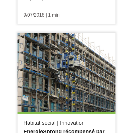
9/07/2018
|
1 min
Habitat social
|
Innovation
EnergieSprong récompensé par