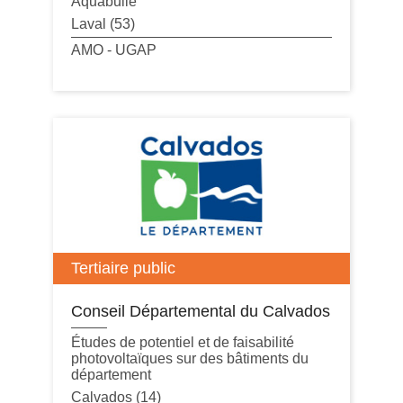
Aquabulle
Laval (53)
AMO - UGAP
Tertiaire public
Conseil Départemental du Calvados
É
tudes
de potentiel
et de faisabilité
photovoltaïque
s
sur des bâtiments du
département
Calvados (14)