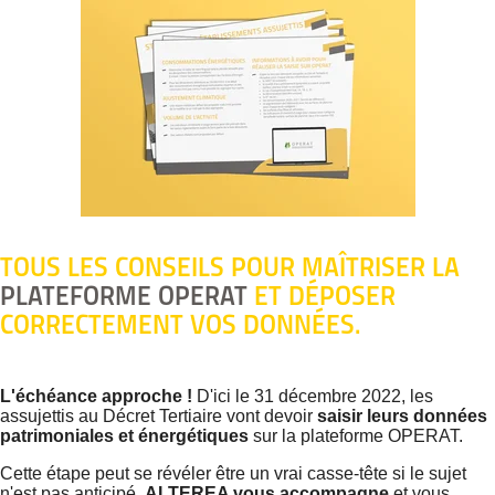
TOUS LES CONSEILS POUR MAÎTRISER LA
PLATEFORME OPERAT
ET DÉPOSER
CORRECTEMENT VOS DONNÉES.
L'échéance approche !
D'ici le 31 décembre 2022, les
assujettis au Décret Tertiaire vont devoir
saisir leurs données
patrimoniales et énergétiques
sur la plateforme OPERAT.
Cette étape peut se révéler être un vrai casse-tête si le sujet
n'est pas anticipé.
ALTEREA vous accompagne
et vous