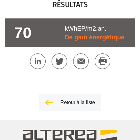
RÉSULTATS
70
kWhEP/m2.an.
De gain énergétique
Retour à la liste