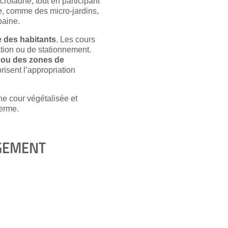
crofaune, tout en participant
le, comme des micro-jardins,
baine.
ie des habitants
. Les cours
tion ou de stationnement.
n ou des zones de
risent l’appropriation
ne cour végétalisée et
terme.
OGEMENT