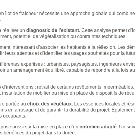
en îlot de fraîcheur nécessite une approche globale qui comb
.
 réaliser un
diagnostic de l’existant
. Cette analyse permet d’id
tement, potentiel de végétalisation ou contraintes techniques.
ment intéressant d’associer les habitants à la réflexion. Les d
lir leurs attentes et d’identifier les usages souhaités pour la futu
fférentes expertises : urbanistes, paysagistes, ingénieurs envi
evoir un aménagement équilibré, capable de répondre à la fois a
 d’interventions : retrait de certains revêtements imperméables, 
, installation de mobilier ou mise en place de dispositifs de réc
tre portée au
choix des végétaux
. Les essences locales et rés
oins en arrosage et de garantir la durabilité du projet. Également
es occupants.
pose aussi sur la mise en place d’un
entretien adapté
. Un suiv
 bénéfices du projet dans la durée.