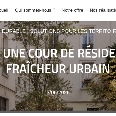
ueil
Qui sommes-nous ?
Notre offre
Nos réalisat
T DURABLE
|
SOLUTIONS POUR LES TERRITOI
UNE COUR DE RÉSIDEN
FRAÎCHEUR URBAIN
3/06/2026