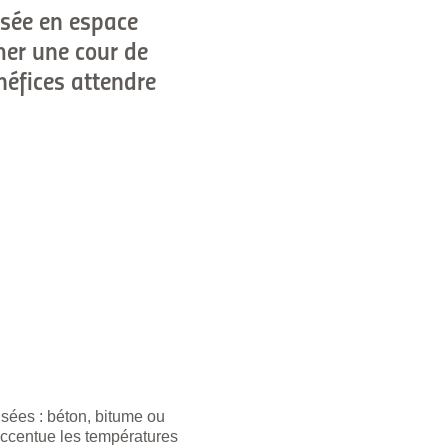
lisée en espace
mer une cour de
néfices attendre
isées : béton, bitume ou
 accentue les températures