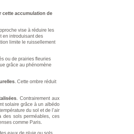
r cette accumulation de
approche vise à réduire les
t en introduisant des
tion limite le ruissellement
és ou de prairies fleuries
mique grâce au phénomène
urelles
. Cette ombre réduit
talisées
. Contrairement aux
nt solaire grâce à un albédo
température du sol et de l’air
 à des sols perméables, ces
 denses comme Paris.
des eaux de pluie ou sols