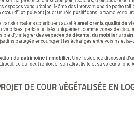
risent la présence d’insectes pollinisateurs, d’oiseaux et de mi
ents espaces verts urbains. Même des interventions de petite tail
cœur d’îlot, peuvent jouer un rôle positif dans la trame verte ur
 transformations contribuent aussi à
améliorer la qualité de v
valorisés, parfois utilisés uniquement comme zones de circula
ible d’y intégrer des
espaces de détente, du mobilier urbai
 jardins partagés encouragent les échanges entre voisins et favo
sation du patrimoine immobilier
. Une résidence disposant d’u
ractif, ce qui peut renforcer son attractivité et sa valeur à long 
ROJET DE COUR VÉGÉTALISÉE EN L