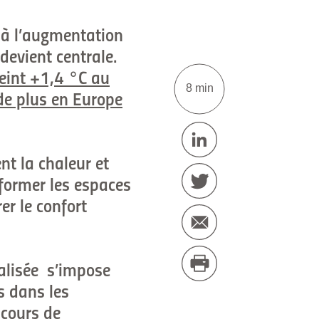
t à l’augmentation
devient centrale.
teint +1,4 °C au
8 min
 de plus en Europe
nt la chaleur et
sformer les espaces
er le confort
talisée s’impose
s dans les
 cours de