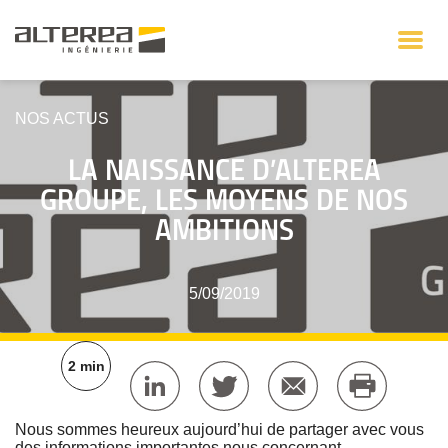
NOS ACTUS
LA NAISSANCE D’ALTEREA
GROUPE, LES MOYENS DE NOS
AMBITIONS
5/09/2019
2 min
Nous sommes heureux aujourd’hui de partager avec vous
des informations importantes nous concernant.