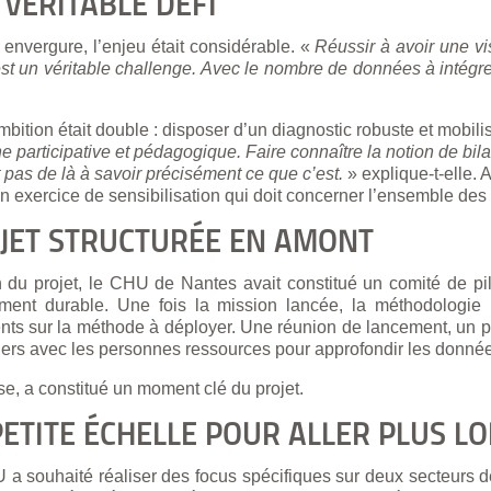
 VÉRITABLE DÉFI
 envergure, l’enjeu était considérable. «
Réussir à avoir une v
est un véritable challenge. Avec le nombre de données à intégr
mbition était double : disposer d’un diagnostic robuste et mobili
 participative et pédagogique. Faire connaître la notion de bil
pas de là à savoir précisément ce que c’est.
» explique-t-elle. 
un exercice de sensibilisation qui doit concerner l’ensemble des
JET STRUCTURÉE EN AMONT
u projet, le CHU de Nantes avait constitué un comité de pilo
ement durable. Une fois la mission lancée, la méthodologie 
ents sur la méthode à déployer. Une réunion de lancement, un p
liers avec les personnes ressources pour approfondir les données
se, a constitué un moment clé du projet.
ETITE ÉCHELLE POUR ALLER PLUS LO
 a souhaité réaliser des focus spécifiques sur deux secteurs dé