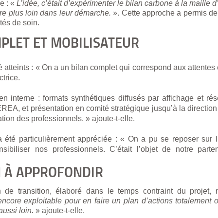
 : «
L’idée, c’était d’expérimenter le bilan carbone à la maille 
re plus loin dans leur démarche.
». Cette approche a permis de
tés de soin.
PLET ET MOBILISATEUR
été atteints : « On a un bilan complet qui correspond aux attentes
ctrice.
en interne : formats synthétiques diffusés par affichage et r
EREA, et présentation en comité stratégique jusqu’à la direction 
tion des professionnels. » ajoute-t-elle.
été particulièrement appréciée : « On a pu se reposer sur 
nsibiliser nos professionnels. C’était l’objet de notre par
N À APPROFONDIR
n de transition, élaboré dans le temps contraint du projet, 
 encore exploitable pour en faire un plan d’actions totalement 
aussi loin.
» ajoute-t-elle.