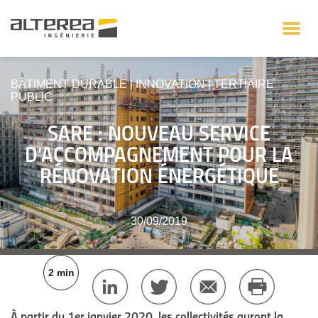
BÂTIMENT DURABLE
|
INNOVATION
|
TERTIAIRE
PUBLIC
SARE : NOUVEAU SERVICE
D’ACCOMPAGNEMENT POUR LA
RÉNOVATION ÉNERGÉTIQUE
30/09/2019
2 min
À partir du 1er janvier 2020, les collectivités auront la