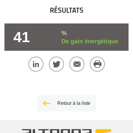
RÉSULTATS
41
%
De gain énergétique
Retour à la liste