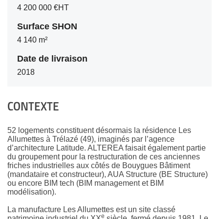
4 200 000 €HT
Surface SHON
4 140 m²
Date de livraison
2018
CONTEXTE
52 logements constituent désormais la résidence Les
Allumettes à Trélazé (49), imaginés par l’agence
d’architecture Latitude. ALTEREA faisait également partie
du groupement pour la restructuration de ces anciennes
friches industrielles aux côtés de Bouygues Bâtiment
(mandataire et constructeur), AUA Structure (BE Structure)
ou encore BIM tech (BIM management et BIM
modélisation).
La manufacture Les Allumettes est un site classé
e
patrimoine industriel du XX
siècle, fermé depuis 1981. Le