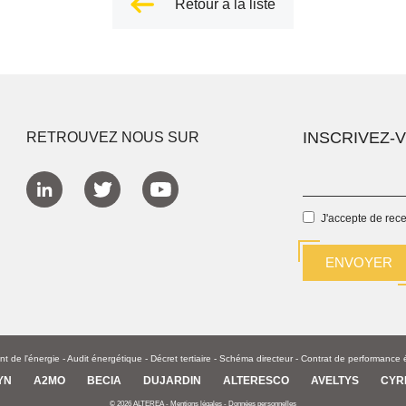
Retour à la liste
INSCRIVEZ-
RETROUVEZ NOUS SUR
J'accepte de rec
 de l'énergie
-
Audit énergétique
-
Décret tertiaire
-
Schéma directeur -
Contrat de performance 
YN
A2MO
BECIA
DUJARDIN
ALTERESCO
AVELTYS
CYR
© 2026 ALTEREA -
Mentions légales
-
Données personnelles