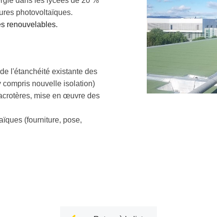
ergie dans les lycées de 20 %
ures photovoltaïques.
es renouvelables.
de l'étanchéité existante des
y compris nouvelle isolation)
d'acrotères, mise en œuvre des
aïques (fourniture, pose,