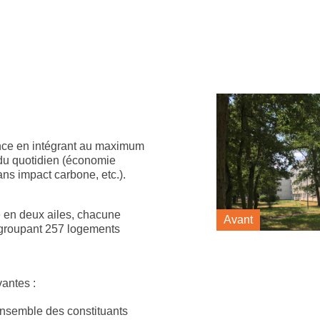
dence en intégrant au maximum
 du quotidien (économie
ns impact carbone, etc.).
e en deux ailes, chacune
Avant
egroupant 257 logements
antes :
ensemble des constituants