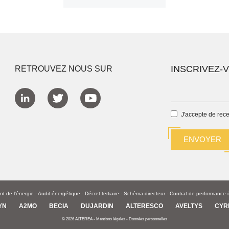
INSCRIVEZ-
RETROUVEZ NOUS SUR
J'accepte de rec
 de l'énergie
-
Audit énergétique
-
Décret tertiaire
-
Schéma directeur -
Contrat de performance 
YN
A2MO
BECIA
DUJARDIN
ALTERESCO
AVELTYS
CYR
© 2026 ALTEREA -
Mentions légales
-
Données personnelles