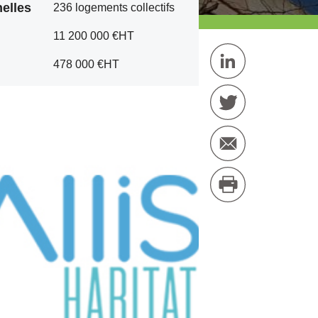
elles
236 logements collectifs
11 200 000 €HT
478 000 €HT