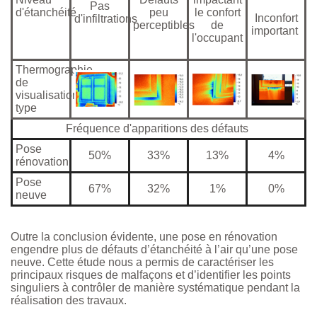
Pas
d'étanchéité
peu
le confort
Inconfort
d'infiltrations
perceptibles
de
important
l'occupant
Thermographie
de
visualisation
type
Fréquence d'apparitions des défauts
Pose
50%
33%
13%
4%
rénovation
Pose
67%
32%
1%
0%
neuve
Outre la conclusion évidente, une pose en rénovation
engendre plus de défauts d’étanchéité à l’air qu’une pose
neuve. Cette étude nous a permis de caractériser les
principaux risques de malfaçons et d’identifier les points
singuliers à contrôler de manière systématique pendant la
réalisation des travaux.