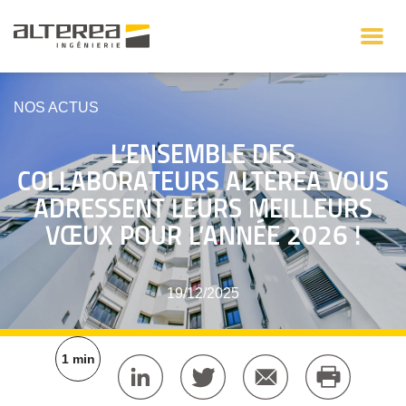
NOS ACTUS
L’ENSEMBLE DES
COLLABORATEURS ALTEREA VOUS
ADRESSENT LEURS MEILLEURS
VŒUX POUR L’ANNÉE 2026 !
19/12/2025
1 min