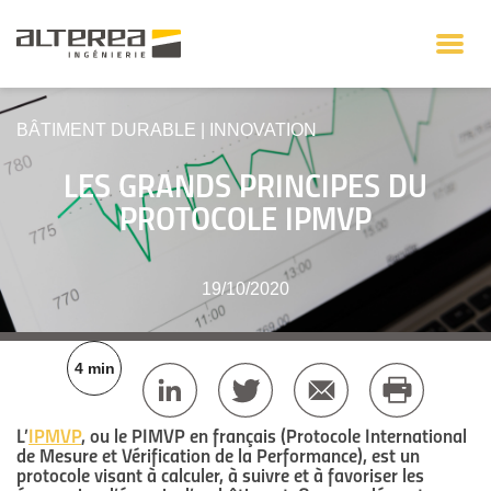
BÂTIMENT DURABLE
|
INNOVATION
LES GRANDS PRINCIPES DU
PROTOCOLE IPMVP
19/10/2020
4 min
L’
IPMVP
, ou le PIMVP en français (Protocole International
de Mesure et Vérification de la Performance), est un
protocole visant à calculer, à suivre et à favoriser les