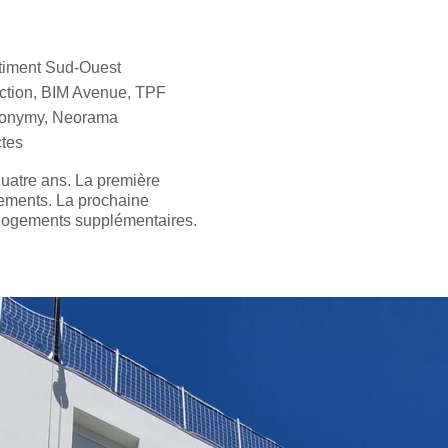
timent Sud-Ouest
ction, BIM Avenue, TPF
oponymy, Neorama
ctes
uatre ans. La première
gements. La prochaine
0 logements supplémentaires.