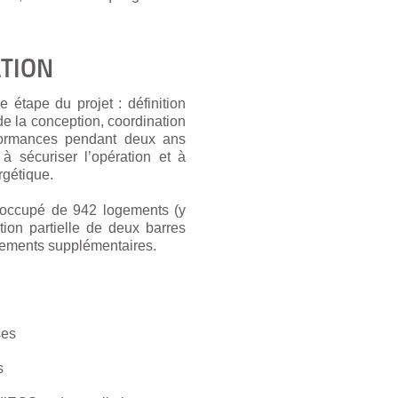
ATION
ape du projet : définition
de la conception, coordination
rformances pendant deux ans
à sécuriser l’opération et à
ergétique.
te occupé de 942 logements (y
ion partielle de deux barres
logements supplémentaires.
ses
s