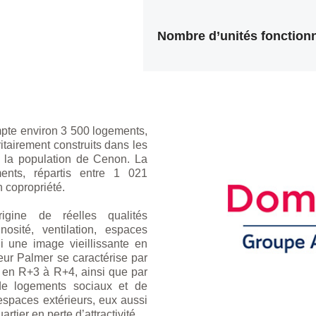
Nombre d’unités fonctionn
pte environ 3 500 logements,
itairement construits dans les
e la population de Cenon. La
nts, répartis entre 1 021
n copropriété.
rigine de réelles qualités
nosité, ventilation, espaces
ui une image vieillissante en
teur Palmer se caractérise par
s en R+3 à R+4, ainsi que par
 de logements sociaux et de
espaces extérieurs, eux aussi
rtier en perte d’attractivité.