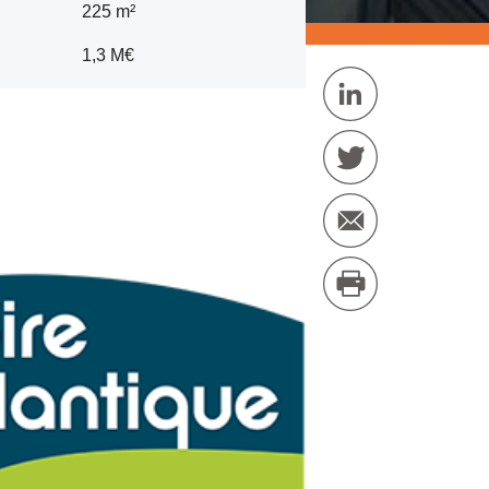
225 m²
1,3 M€