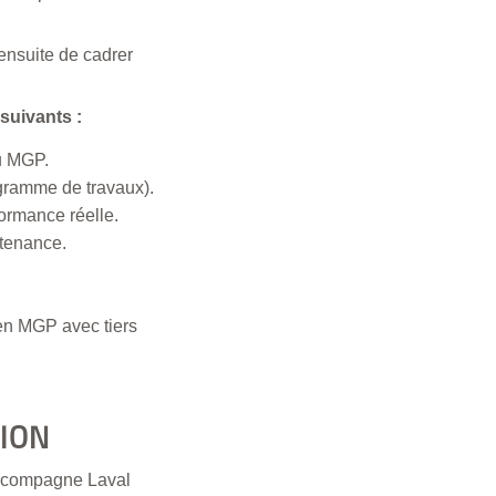
nsuite de cadrer
 suivants :
du MGP.
ogramme de travaux).
formance réelle.
ntenance.
en MGP avec tiers
SION
accompagne Laval