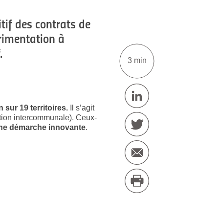
tif des contrats de
érimentation à
.
3 min
sur 19 territoires.
Il s’agit
ation intercommunale). Ceux-
 une démarche innovante
.