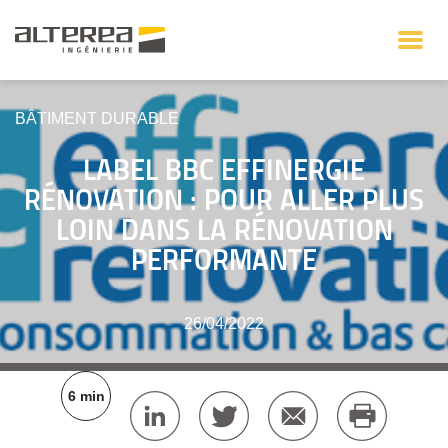
BÂTIMENT DURABLE
LABEL BBC EFFINERGIE
RÉNOVATION : POUR ALLER PLUS
LOIN DANS LA RÉNOVATION
PERFORMANTE
26/04/2022
6 min