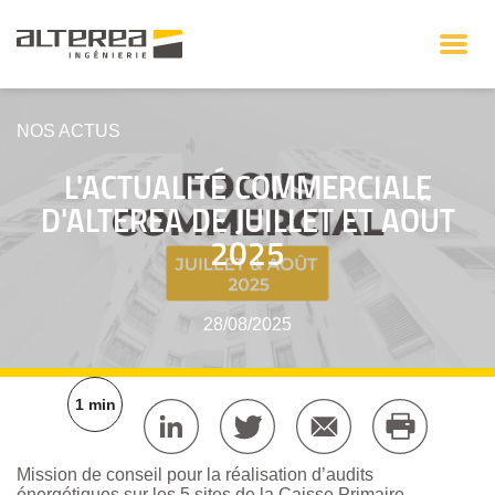
NOS ACTUS
L'ACTUALITÉ COMMERCIALE
D'ALTEREA DE JUILLET ET AOÛT
2025
28/08/2025
1 min
Mission de conseil pour la réalisation d’audits
énergétiques sur les 5 sites de la Caisse Primaire