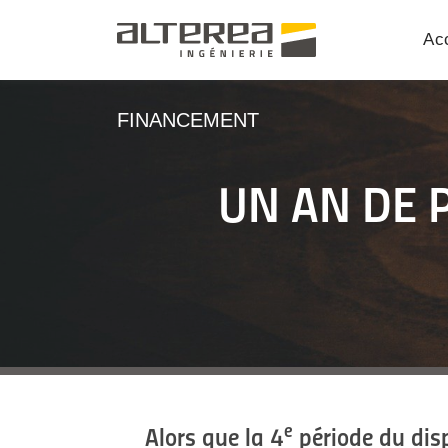
Acc
FINANCEMENT
UN AN DE P
e
Alors que la 4
période du disp