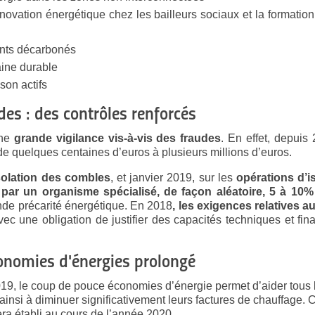
rénovation énergétique chez les bailleurs sociaux et la formati
nts décarbonés
aine durable
son actifs
udes : des contrôles renforcés
une
grande vigilance vis-à-vis des fraudes
. En effet, depui
de quelques centaines d’euros à plusieurs millions d’euros.
solation des combles
, et janvier 2019, sur les
opérations d’i
 par un organisme spécialisé, de façon aléatoire, 5 à 10%
nde précarité énergétique. En 2018
, les exigences relatives 
ec une obligation de justifier des capacités techniques et fina
conomies d'énergies prolongé
19, le coup de pouce économies d’énergie permet d’aider tous les
 ainsi à diminuer significativement leurs factures de chauffage. 
ra établi au cours de l’année 2020.