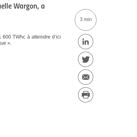
uelle Wargon, a
3 min
1 600 TWhc à atteindre d’ici
que ».