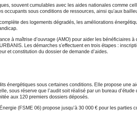
ues, souvent cumulables avec les aides nationales comme celle
es occupants sous conditions de ressources, ainsi qu'aux baill
n complète des logements dégradés, les améliorations énergétiq
andicap.
e à maîtrise d’ouvrage (AMO) pour aider les bénéficiaires à co
RBANIS. Les démarches s'effectuent en trois étapes : inscripti
teur et constitution du dossier de demande d’aides.
ts énergétiques sous certaines conditions. Elle propose une ai
le, sous réserve que l’audit soit réalisé par un bureau d’étude 
imitée aux 120 premiers dossiers déposés.
 l’Énergie (FSME 06) propose jusqu’à 30 000 € pour les parties