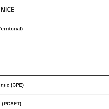
 NICE
rritorial)
ique (CPE)
al (PCAET)