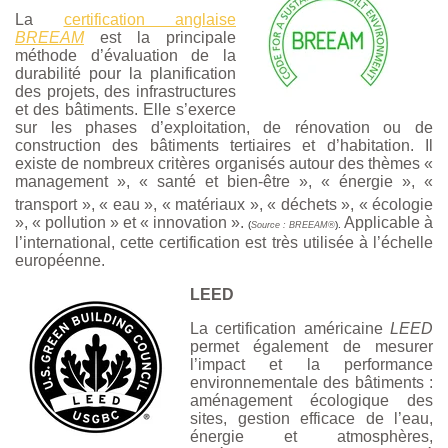
La
certification anglaise
BREEAM
est la principale
méthode d’évaluation de la
durabilité pour la planification
des
projets, des infrastructures
et des bâtiments. Elle s’exerce
sur les phases d’exploitation, de rénovation ou de
cons
truction des bâtiments tertiaires et d’habitation. Il
existe de nombreux critères organisés autour des thèmes «
m
anagement
», « santé et bien-être », « énergie », «
transport », « eau », « matériaux », « déchets », « écologie
», « pollution » et « innovation ».
Applicable à
(
).
Source : BREEAM
®
l’international, cette certification est très utilisée à l’échelle
européenne.
LEED
La certification américaine
LEED
permet également de mesurer
l’impact et la performance
environnementale des bâtiments :
aménagement écologique des
sites, gestion efficace de l’eau,
énergie et atmosphères,