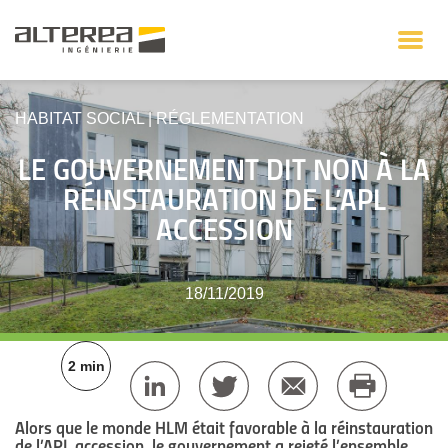
HABITAT SOCIAL
|
RÉGLEMENTATION
LE GOUVERNEMENT DIT NON À LA
RÉINSTAURATION DE L’APL
ACCESSION
18/11/2019
2 min
Alors que le monde HLM était favorable à la réinstauration
de l’APL accession, le gouvernement a rejeté l’ensemble