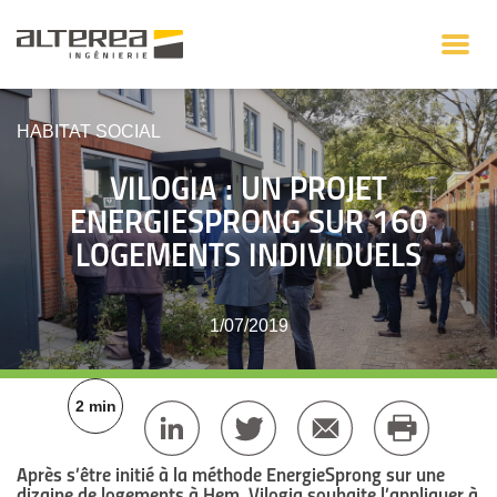
HABITAT SOCIAL
VILOGIA : UN PROJET
ENERGIESPRONG SUR 160
LOGEMENTS INDIVIDUELS
1/07/2019
2 min
Après s’être initié à la méthode EnergieSprong sur une
dizaine de logements à Hem, Vilogia souhaite l’appliquer à