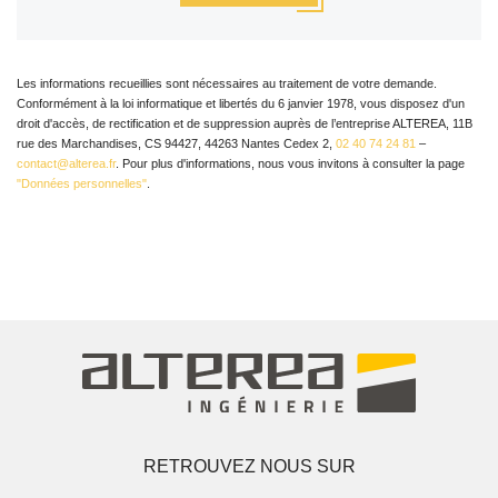
Les informations recueillies sont nécessaires au traitement de votre demande.
Conformément à la loi informatique et libertés du 6 janvier 1978, vous disposez d'un
droit d'accès, de rectification et de suppression auprès de l’entreprise ALTEREA, 11B
rue des Marchandises, CS 94427, 44263 Nantes Cedex 2,
02 40 74 24 81
–
contact@alterea.fr
. Pour plus d'informations, nous vous invitons à consulter la page
"Données personnelles"
.
RETROUVEZ NOUS SUR