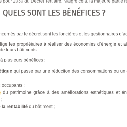
pour 2030 du Décret Tertiaire. Malgré cela, la majeure partie res
: QUELS SONT LES BÉNÉFICES ?
ncernés par le décret sont les foncières et les gestionnaires d’act
lige les propriétaires à réaliser des économies d’énergie et a
 de leurs bâtiments.
 à plusieurs bénéfices :
étique
qui passe par une réduction des consommations ou un c
s occupants ;
e
du patrimoine grâce à des améliorations esthétiques et én
;
 la rentabilité
du bâtiment ;