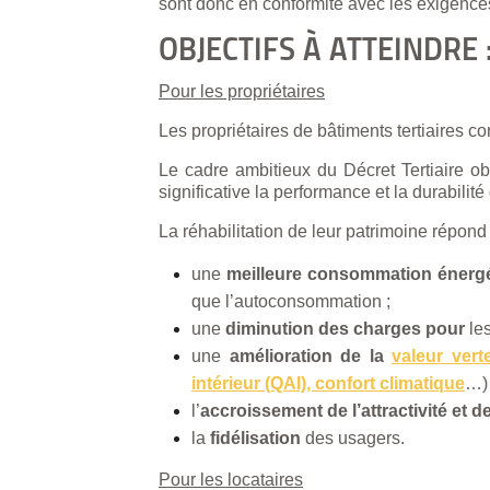
sont donc en conformité avec les exigences 
OBJECTIFS À ATTEINDRE 
Pour les propriétaires
Les propriétaires de bâtiments tertiaires co
Le cadre ambitieux du Décret Tertiaire ob
significative la performance et la durabilité
La réhabilitation de leur patrimoine répond
une
meilleure consommation énerg
que l’autoconsommation ;
une
diminution des charges pour
le
une
amélioration de la
valeur vert
intérieur (QAI), confort climatique
…) 
l’
accroissement de l’attractivité et de
la
fidélisation
des usagers.
Pour les locataires