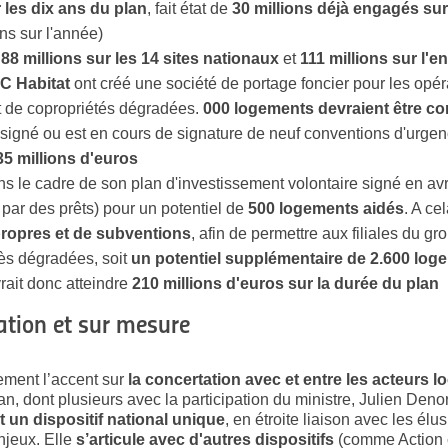
 les dix ans du plan
, fait état de
30 millions déjà engagés su
ns sur l'année)
e
88 millions sur les 14 sites nationaux
et
111 millions sur l'e
C Habitat
ont créé une société de portage foncier pour les opér
 de copropriétés dégradées.
000 logements devraient être co
 signé ou est en cours de signature de neuf conventions d'urgen
5 millions d'euros
ans le cadre de son plan d'investissement volontaire signé en av
par des prêts) pour un potentiel de
500 logements aidés
. A cel
propres et de subventions
, afin de permettre aux filiales du gr
ès dégradées, soit
un potentiel supplémentaire de 2.600 log
rait donc atteindre
210 millions d'euros sur la durée du plan
ation et sur mesure
lement l’accent sur
la concertation avec et entre les acteurs l
an, dont plusieurs avec la participation du ministre, Julien De
 un dispositif national unique
, en étroite liaison avec les élus
njeux. Elle
s’articule avec d'autres dispositifs
(comme Action c