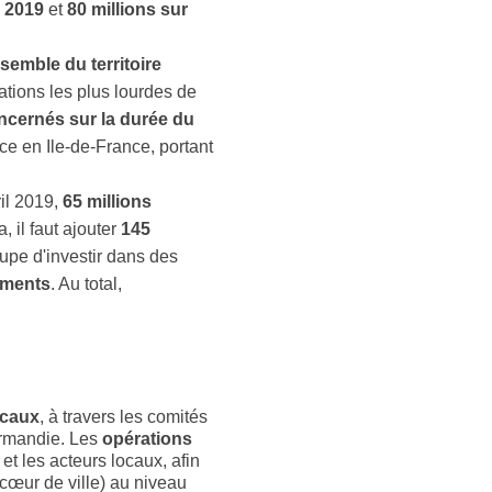
r 2019
et
80 millions sur
nsemble du territoire
ations les plus lourdes de
ncernés sur la durée du
ce en Ile-de-France, portant
ril 2019,
65 millions
a, il faut ajouter
145
oupe d'investir dans des
ements
. Au total,
ocaux
, à travers les comités
normandie. Les
opérations
 et les acteurs locaux, afin
œur de ville) au niveau