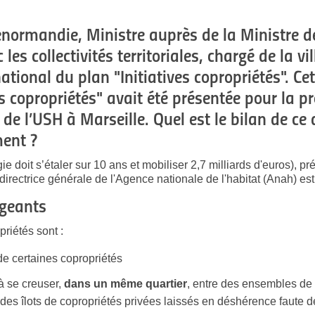
Denormandie, Ministre auprès de la Ministre d
c les collectivités territoriales, chargé de la v
national du plan "
Initiatives copropriétés
". Ce
s copropriétés" avait été présentée pour la p
de l’USH à Marseille. Quel est le bilan de ce 
ment ?
ie doit s’étaler sur 10 ans et mobiliser 2,7 milliards d'euros), pr
irectrice générale de l'Agence nationale de l'habitat (Anah) est 
ageants
priétés sont :
e certaines copropriétés
 se creuser,
dans
un même quartier
, entre des ensembles de
et des îlots de copropriétés privées laissés en déshérence faute