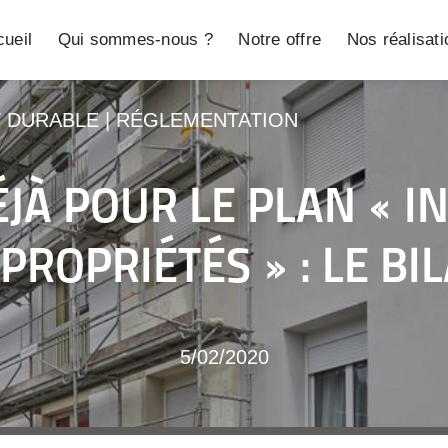
ueil
Qui sommes-nous ?
Notre offre
Nos réalisat
T DURABLE
|
RÉGLEMENTATION
JÀ POUR LE PLAN « IN
PROPRIÉTÉS » : LE BI
5/02/2020