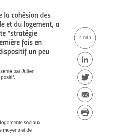
e la cohésion des
ille et du logement, a
tte "stratégie
4 min
remière fois en
dispositif un peu
ésenté par Julien
positif.
 logements sociaux
 de moyens et de