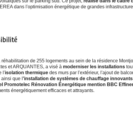
oltaïques sur le parking sud. Ce projet,
réalisé dans le cadre
TEREA dans l'optimisation énergétique de grandes infrastructure
bilité
éhabilitation de 255 logements au sein de la résidence Montjo
ectes et ARQUANTES, a visé à
moderniser les installations
tout
 l'
isolation thermique
des murs par l'extérieur, l'ajout de bal
 ainsi que l
'installation de systèmes de chauffage innovant
abel Promotelec Rénovation Énergétique mention BBC Effine
ments énergétiquement efficaces et attrayants.