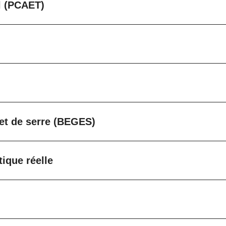
al (PCAET)
fet de serre (BEGES)
ique réelle