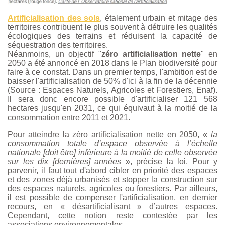
Artificialisation des sols
, étalement urbain et mitage des
territoires contribuent le plus souvent à détruire les qualités
écologiques des terrains et réduisent la capacité de
séquestration des territoires.
Néanmoins, un objectif "
zéro artificialisation nette
" en
2050 a été annoncé en 2018 dans le Plan biodiversité pour
faire à ce constat. Dans un premier temps, l'ambition est de
baisser l'artificialisation de 50% d'ici à la fin de la décennie
(Source : Espaces Naturels, Agricoles et Forestiers, Enaf).
Il sera donc encore possible d'artificialiser 121 568
hectares jusqu'en 2031, ce qui équivaut à la moitié de la
consommation entre 2011 et 2021.
Pour atteindre la zéro artificialisation nette en 2050, «
la
consommation totale d’espace observée à l’échelle
nationale [doit être] inférieure à la moitié de celle observée
sur les dix [dernières] années
», précise la loi. Pour y
parvenir, il faut tout d'abord cibler en priorité des espaces
et des zones déjà urbanisés et stopper la construction sur
des espaces naturels, agricoles ou forestiers. Par ailleurs,
il est possible de compenser l'artificialisation, en dernier
recours, en « désartificialisant » d’autres espaces.
Cependant, cette notion reste contestée par les
associations environnementales.