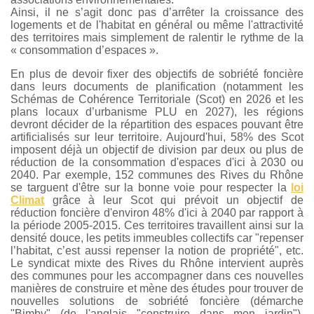
Ainsi, il ne s’agit donc pas d’arrêter la croissance des
logements et de l'habitat en général ou même l'attractivité
des territoires mais simplement de ralentir le rythme de la
« consommation d’espaces ».
En plus de devoir fixer des objectifs de sobriété foncière
dans leurs documents de planification (notamment les
Schémas de Cohérence Territoriale (Scot) en 2026 et les
plans locaux d’urbanisme PLU en 2027), les régions
devront décider de la répartition des espaces pouvant être
artificialisés sur leur territoire. Aujourd'hui, 58% des Scot
imposent déjà un objectif de division par deux ou plus de
réduction de la consommation d'espaces d'ici à 2030 ou
2040. Par exemple, 152 communes des Rives du Rhône
se targuent d'être sur la bonne voie pour respecter la
loi
Climat
grâce à leur Scot qui prévoit un objectif de
réduction foncière d'environ 48% d'ici à 2040 par rapport à
la période 2005-2015. Ces territoires travaillent ainsi sur la
densité douce, les petits immeubles collectifs car "repenser
l’habitat, c’est aussi repenser la notion de propriété", etc.
Le syndicat mixte des Rives du Rhône intervient auprès
des communes pour les accompagner dans ces nouvelles
manières de construire et mène des études pour trouver de
nouvelles solutions de sobriété foncière (démarche
"Bimby" (de l'anglais "construire dans mon jardin"),