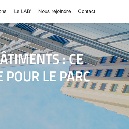
ions
Le LAB'
Nous rejoindre
Contact
TIMENTS : CE
E POUR LE PARC