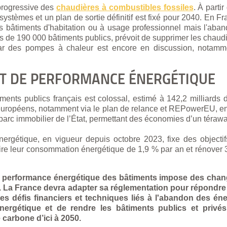
 progressive des
chaudières à combustibles fossiles
. À parti
systèmes et un plan de sortie définitif est fixé pour 2040. En Fr
es bâtiments d'habitation ou à usage professionnel mais l'aba
lus de 190 000 bâtiments publics, prévoit de supprimer les chaudi
ar des pompes à chaleur est encore en discussion, notammen
 ET DE PERFORMANCE ÉNERGÉTIQUE
ents publics français est colossal, estimé à 142,2 milliards d’
 européens, notamment via le plan de relance et REPowerEU, env
 parc immobilier de l’État, permettant des économies d’un térawa
é énergétique, en vigueur depuis octobre 2023, fixe des objecti
uire leur consommation énergétique de 1,9 % par an et rénover 
la performance énergétique des bâtiments impose des cha
re. La France devra adapter sa réglementation pour répondre
s défis financiers et techniques liés à l'abandon des éner
 énergétique et de rendre les bâtiments publics et privé
é carbone d’ici à 2050.