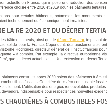
tion actuelle en France, qui impose une réduction des conso
éférence choisie entre 2010 et 2019 pour les bâtiments tertiaire
ptions pour certains bâtiments, notamment les monuments his
raient techniquement ou économiquement irréalistes.
E LA RE 2020 ET DU DÉCRET TERTIA
 les bâtiments neufs, ainsi que le
décret Tertiaire
, imposant d
e base solide pour la France. Cependant, des ajustements sero
stophe Rodriguez, directeur général de l’Institut français pou
 raquette » à combler. Par exemple, la directive européenne v
 m², que le décret actuel exclut. Une extension du décret Terti
bâtiments construits après 2030 soient des bâtiments à émissio
combustibles fossiles. Ce critère de « zéro combustible fossile
 explicitement. L'utilisation des énergies renouvelables produite
 deviendra indispensable pour respecter ces nouvelles exigen
S CHAUDIÈRES À COMBUSTIBLES FOS