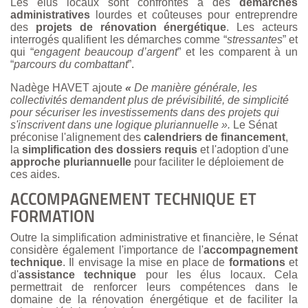
Les élus locaux sont confrontés à des
démarches
administratives
lourdes et coûteuses pour entreprendre
des
projets de rénovation énergétique
. Les acteurs
interrogés qualifient les démarches comme “
stressantes
” et
qui “
engagent beaucoup d’argent
” et les comparent à un
“
parcours du combattant
”.
Nadège HAVET ajoute
«
De manière générale, les
collectivités demandent plus de prévisibilité, de simplicité
pour sécuriser les investissements dans des projets qui
s'inscrivent dans une logique pluriannuelle ».
Le Sénat
préconise l'alignement des
calendriers de financement
,
la
simplification des dossiers requis
et l'adoption d'une
approche pluriannuelle
pour faciliter le déploiement de
ces aides.
ACCOMPAGNEMENT TECHNIQUE ET
FORMATION
Outre la simplification administrative et financière, le Sénat
considère également l'importance de l'
accompagnement
technique
. Il envisage la mise en place de
formations
et
d'
assistance technique
pour les élus locaux. Cela
permettrait de renforcer leurs compétences dans le
domaine de la rénovation énergétique et de faciliter la