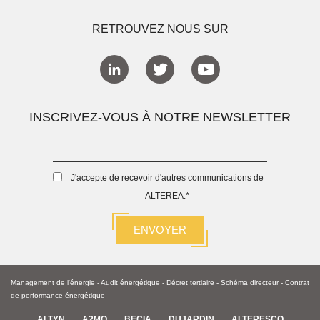
RETROUVEZ NOUS SUR
INSCRIVEZ-VOUS À NOTRE NEWSLETTER
J'accepte de recevoir d'autres communications de
ALTEREA.
*
Management de l'énergie
-
Audit énergétique
-
Décret tertiaire
-
Schéma directeur -
Contrat
de performance énergétique
ALTYN
A2MO
BECIA
DUJARDIN
ALTERESCO