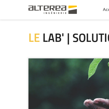
Acc
LE
LAB' | SOLUT